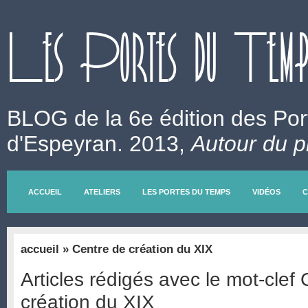
Les Portes du Temps
BLOG
de la 6e édition des P
d'Espeyran. 2013,
Autour du 
ACCUEIL
ATELIERS
LES PORTES DU TEMPS
VIDÉOS
C
accueil
» Centre de création du XIX
Articles rédigés avec le mot-clef
création du XIX